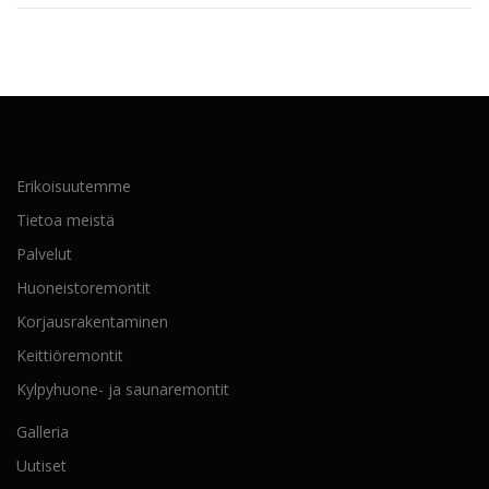
Erikoisuutemme
Tietoa meistä
Palvelut
Huoneistoremontit
Korjausrakentaminen
Keittiöremontit
Kylpyhuone- ja saunaremontit
Galleria
Uutiset