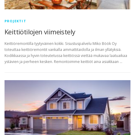
PROJEKTIT
Keittiötilojen viimeistely
Keittiöremontilla tyytyväinen kokki. Sisustuspalvelu Miko Böök Oy
toteuttaa keittiöremontit vankalla ammattitaidolla ja ilman yllätyksiä.
Kodikkaassa ja hyvin toteutetussa keittiössä viettää mukavaa laatuaikaa
ystävien ja perheen kesken. Remontoimme keittiöt aina asiakkaan …