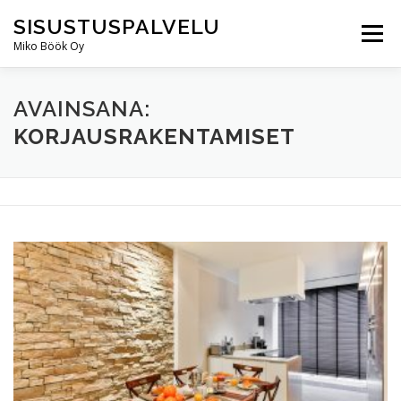
Skip
SISUSTUSPALVELU
to
Menu
content
Miko Böök Oy
ERIKOISUUTEMME
TIETOA MEISTÄ
PALVELUT
AVAINSANA:
KORJAUSRAKENTAMISET
GALLERIA
UUTISET
OTA YHTEYTTÄ