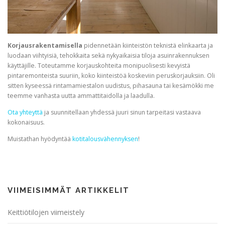
Korjausrakentamisella
pidennetään kiinteistön teknistä elinkaarta ja
luodaan viihtyisiä, tehokkaita sekä nykyaikaisia tiloja asuinrakennuksen
käyttäjille. Toteutamme korjauskohteita monipuolisesti kevyistä
pintaremonteista suuriin, koko kiinteistöä koskeviin peruskorjauksiin. Oli
sitten kyseessä rintamamiestalon uudistus, pihasauna tai kesämökki me
teemme vanhasta uutta ammattitaidolla ja laadulla.
Ota yhteyttä
ja suunnitellaan yhdessä juuri sinun tarpeitasi vastaava
kokonaisuus.
Muistathan hyödyntää
kotitalousvähennyksen
!
VIIMEISIMMÄT ARTIKKELIT
Keittiötilojen viimeistely