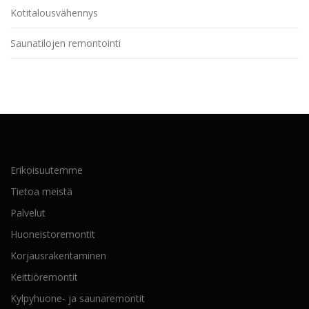
Kotitalousvähennys
Saunatilojen remontointi
Erikoisuutemme
Tietoa meistä
Palvelut
Huoneistoremontit
Korjausrakentaminen
Keittiöremontit
Kylpyhuone- ja saunaremontit