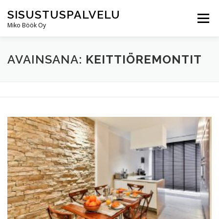
Skip
SISUSTUSPALVELU
to
Menu
content
Miko Böök Oy
ERIKOISUUTEMME
TIETOA MEISTÄ
PALVELUT
AVAINSANA:
KEITTIÖREMONTIT
GALLERIA
UUTISET
OTA YHTEYTTÄ