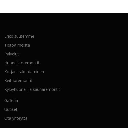
Erikoisuutemme
Tietoa meistä
Palvelut
Huoneistoremontit
Korjausrakentaminen
Keittiöremontit
Kylpyhuone- ja saunaremontit
Galleria
Uutiset
Ota yhteyttä