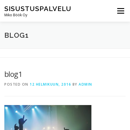
Skip
SISUSTUSPALVELU
to
Menu
content
Miko Böök Oy
ERIKOISUUTEMME
TIETOA MEISTÄ
PALVELUT
BLOG1
GALLERIA
UUTISET
OTA YHTEYTTÄ
blog1
POSTED ON
12 HELMIKUUN, 2016
BY
ADMIN