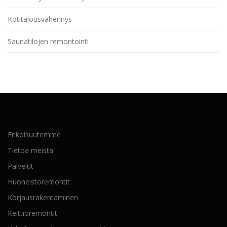
Kotitalousvähennys
Saunatilojen remontointi
Erikoisuutemme
Tietoa meistä
Palvelut
Huoneistoremontit
Korjausrakentaminen
Keittiöremontit